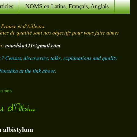
ticles
NOMS en Latins, Français, Anglais
 France et d'Ailleurs.
ies de qualité sont nos objectifs pour vous faire aimer
i:
noushka321@gmail.com
y? Census, discoveries, talks, explanations and quality
Noushka at the link above.
rs 2016
d'Albi...
 albistylum