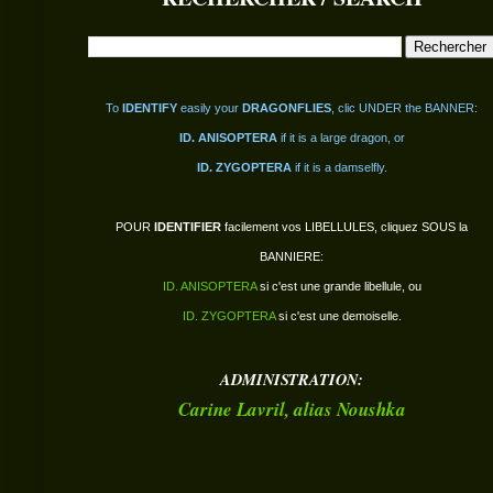
To
IDENTIFY
easily your
DRAGONFLIES
, clic UNDER the BANNER:
ID. ANISOPTERA
if it is a large dragon, or
ID. ZYGOPTERA
if it is a damselfly.
POUR
IDENTIFIER
facilement vos LIBELLULES, cliquez SOUS la
BANNIERE:
ID. ANISOPTERA
si c'est une grande libellule, ou
ID. ZYGOPTERA
si c'est une demoiselle.
ADMINISTRATION:
Carine Lavril, alias
Noushka